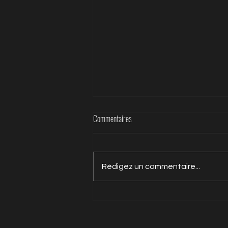
Commentaires
Rédigez un commentaire...
BAN'A MAYI ! LE NOUVEAU DESSIN
ANIMÉ EXTRAIT DE KESHO, 13
HISTOIRES ET COMPTINES D'AFRIQUE