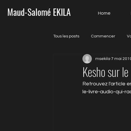
Maud-Salomé EKILA
Home
Tous les posts
Commencer
V
msekila
7 mai 201
Kesho sur l
Retrouvez l'article 
le-livre-audio-qui-r