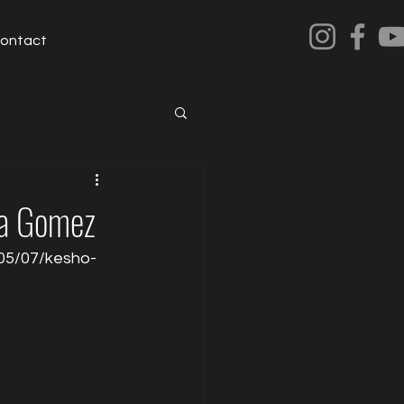
ontact
na Gomez
9/05/07/kesho-