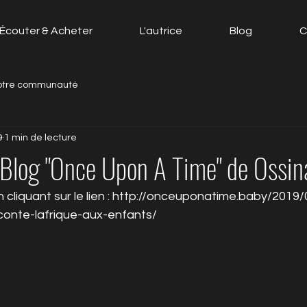
Écouter & Acheter
L'autrice
Blog
C
otre communauté
9
1 min de lecture
e Blog "Once Upon A Time" de Ossi
en cliquant sur le lien : http://onceuponatime.baby/201
aconte-lafrique-aux-enfants/